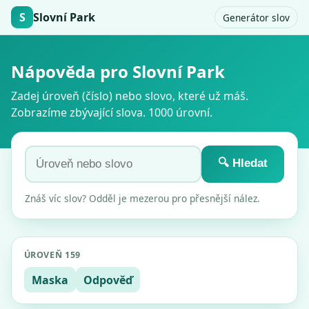
S
Slovní Park
Generátor slov
Nápověda pro Slovní Park
Zadej úroveň (číslo) nebo slovo, které už máš.
Zobrazíme zbývající slova. 1000 úrovní.
🔍 Hledat
Znáš víc slov? Odděl je mezerou pro přesnější nález.
ÚROVEŇ 159
Maska
Odpověď